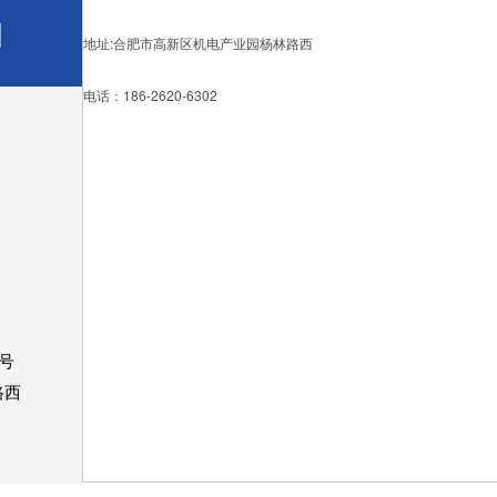
司
地址:合肥市高新区机电产业园杨林路西
电话：186-2620-6302
号
路西