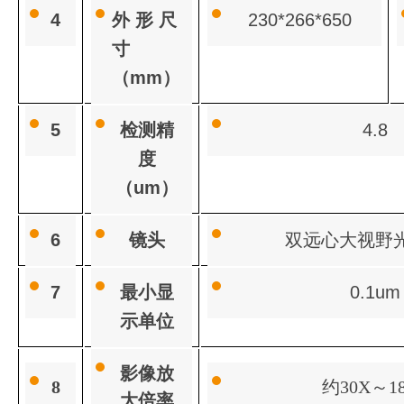
4
外形尺
230*266*650
寸
（
mm
）
5
检测精
4.8
度
（
um
）
6
镜头
双远心大视野
7
最小显
0.1um
示单位
影像放
8
约30X～1
大倍率