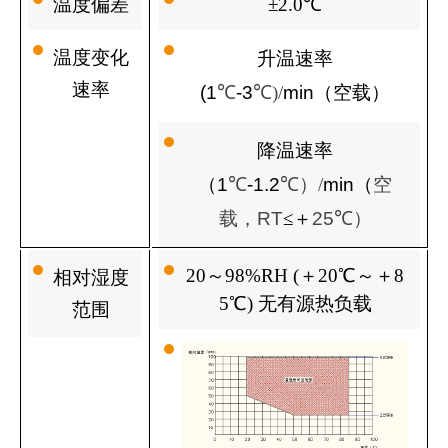
温度偏差
±2.0℃
温度变化
升温速率
速率
(1
℃
-3
℃)/
min
（空载）
降温速率
（
1
℃
-1.2
℃）/
min
（
空
载，
RT
≤＋
25
℃
）
20
～98%RH (＋20℃～＋8
相对湿度
5℃
)
无有源热负载
范围